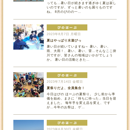
っても…暑い日が続きます過ぎゆく夏は寂し
いのですが、ずっと暑いのも困りものです
ね。 8月のぴのの一…
2023年8月7日 月曜日
夏はやっぱり水遊びっ
暑い日が続いていますね～ 暑い、暑い、
雨、大雨！、暑い、暑い、雷…そんなここ掛
川ですが、皆さんの地域はいかがでしょう
か。 暑い日の活動ときた…
2023年7月14日 金曜日
夏祭りだよ、全員集合！
今日はぴの ほーぷの夏祭り。 少し前から準
備を始め、まさに「待ちに待った」当日を迎
えました。 毎年手を変え品を変え、です
が…今年のお祭は、ゲ…
2023年6月30日 金曜日