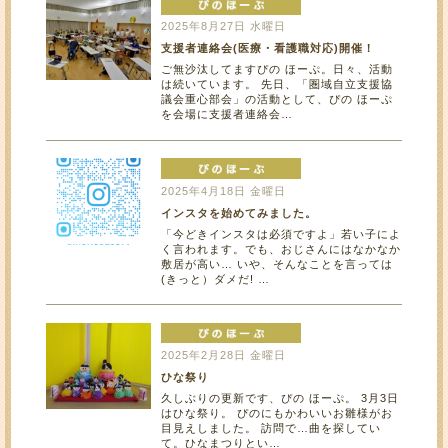
2025年8月27日 水曜日
支援者連絡会(医療・看護職対応)開催！
ご無沙汰してますぴの ほーぷ。日々、活動
は続いています。 先日、「圏域自立支援協
議会重心部会」の活動として、ぴの ほーぷ
を会場に支援者連絡会…
2025年4月18日 金曜日
インスタを始めてみました。
「今どきインスタは必須ですよ」若い子によ
く言われます。でも、おじさんにはなかなか
敷居が高い… いや、そんなことを言っては
(きっと）ダメだ! …
2025年2月28日 金曜日
ひな祭り
久しぶりの更新です、ぴの ほーぷ。 3月3日
はひな祭り。 ぴのにもかわいいお雛様がお
目見えしました。 訪問で…曲を探してい
て。ひなまつりとい…