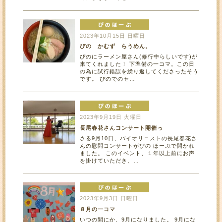
2023年10月15日 日曜日
ぴの かむず らうめん。
ぴのにラーメン屋さん(修行中らしいです)が
来てくれました！ 下準備の一コマ。この日
の為に試行錯誤を繰り返してくださったそう
です。 ぴのでのセ…
2023年9月19日 火曜日
長尾春花さんコンサート開催っ
さる9月10日、バイオリニストの長尾春花さ
んの慰問コンサートがぴの ほーぷで開かれ
ました。 このイベント、１年以上前にお声
を掛けていただき、…
2023年9月3日 日曜日
８月の一コマ
いつの間にか、9月になりました。 9月にな