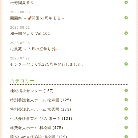
松寿園夏祭り
2026.08.05
開園祭 ～
開園52周年
～
2026.08.01
和松園だより Vol.101
2026.07.28
松風苑 ～７月の壁飾り
～
2026.07.21
センターだより第275号を発行しました。
カテゴリー
地域福祉センター
(157)
特別養護老人ホーム 松寿園
(125)
特別養護老人ホーム 松秀園
(173)
生活介護事業所 ぴの ほーぷ
(121)
軽費老人ホーム 和松園
(475)
障がい者支援施設 清松園
(119)