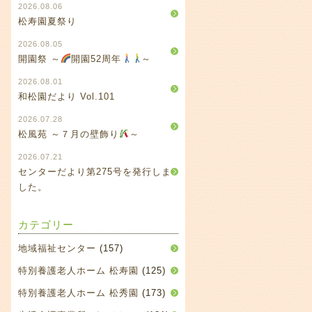
2026.08.06
松寿園夏祭り
2026.08.05
開園祭 ～
開園52周年
～
2026.08.01
和松園だより Vol.101
2026.07.28
松風苑 ～７月の壁飾り
～
2026.07.21
センターだより第275号を発行しま
した。
カテゴリー
地域福祉センター
(157)
特別養護老人ホーム 松寿園
(125)
特別養護老人ホーム 松秀園
(173)