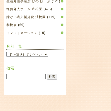
生活介護事業所 ぴの ほーぷ
(121)
軽費老人ホーム 和松園
(475)
障がい者支援施設 清松園
(119)
和松会
(69)
インフォメーション
(19)
月別一覧
検索