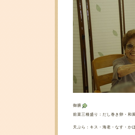
御膳
前菜三種盛り：だし巻き卵・和
天ぷら：キス・海老・なす・か