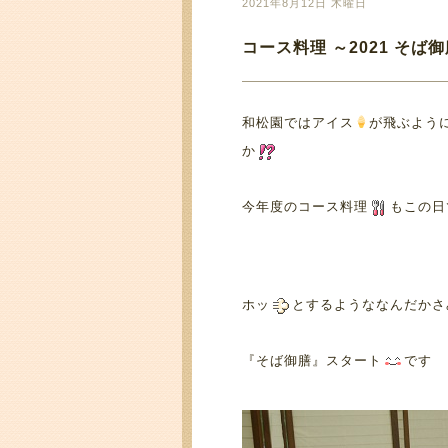
2021年8月12日 木曜日
コース料理 ～2021 そば
和松園ではアイス
が飛ぶよう
か
今年度のコース料理
もこの日
ホッ
とするようななんだかさ
『そば御膳』スタート
です