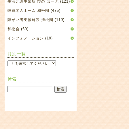
生活介護事業所 ぴの ほーぷ
(121)
軽費老人ホーム 和松園
(475)
障がい者支援施設 清松園
(119)
和松会
(69)
インフォメーション
(19)
月別一覧
検索