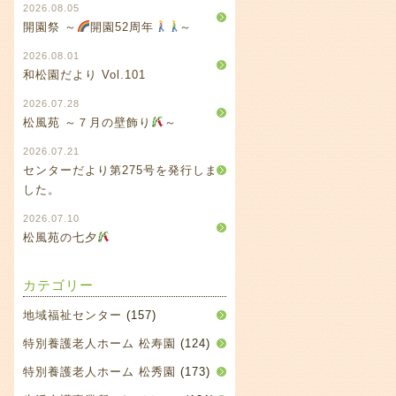
2026.08.05
開園祭 ～
開園52周年
～
2026.08.01
和松園だより Vol.101
2026.07.28
松風苑 ～７月の壁飾り
～
2026.07.21
センターだより第275号を発行しま
した。
2026.07.10
松風苑の七夕
カテゴリー
地域福祉センター
(157)
特別養護老人ホーム 松寿園
(124)
特別養護老人ホーム 松秀園
(173)