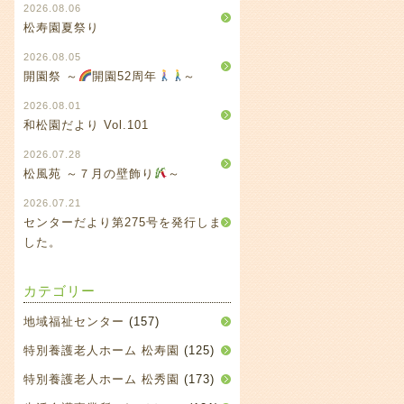
2026.08.06
松寿園夏祭り
2026.08.05
開園祭 ～
開園52周年
～
2026.08.01
和松園だより Vol.101
2026.07.28
松風苑 ～７月の壁飾り
～
2026.07.21
センターだより第275号を発行しま
した。
カテゴリー
地域福祉センター
(157)
特別養護老人ホーム 松寿園
(125)
特別養護老人ホーム 松秀園
(173)