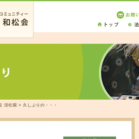
設 清松園
> 久しぶりの・・・