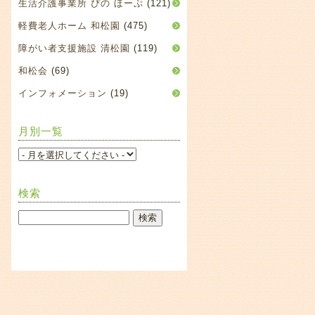
生活介護事業所 ぴの ほーぷ
(121)
軽費老人ホーム 和松園
(475)
障がい者支援施設 清松園
(119)
和松会
(69)
インフォメーション
(19)
月別一覧
検索