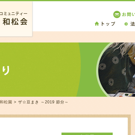
 和松園
> ザ☆豆まき ～2019 節分～