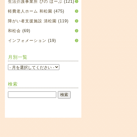
生活介護事業所 ぴの ほーぷ
(121)
軽費老人ホーム 和松園
(475)
障がい者支援施設 清松園
(119)
和松会
(69)
インフォメーション
(19)
月別一覧
検索