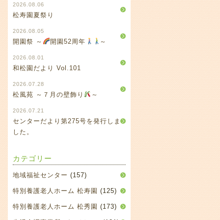
2026.08.06
松寿園夏祭り
2026.08.05
開園祭 ～
開園52周年
～
2026.08.01
和松園だより Vol.101
2026.07.28
松風苑 ～７月の壁飾り
～
2026.07.21
センターだより第275号を発行しま
した。
カテゴリー
地域福祉センター
(157)
特別養護老人ホーム 松寿園
(125)
特別養護老人ホーム 松秀園
(173)