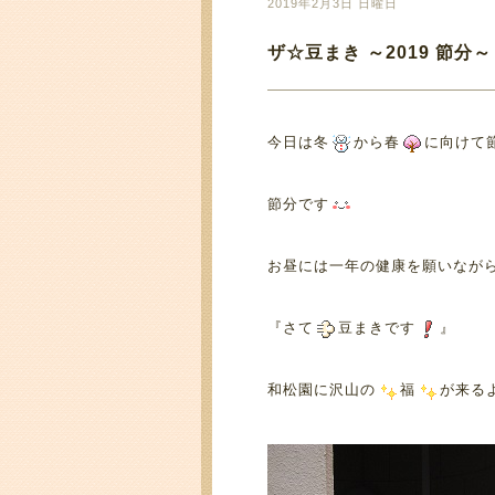
2019年2月3日 日曜日
ザ☆豆まき ～2019 節分～
今日は冬
から春
に向けて
節分です
お昼には一年の健康を願いなが
『さて
豆まきです
』
和松園に沢山の
福
が来る