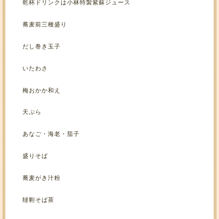
乾杯ドリンクは小林特製紫蘇ジュース
蕎麦前三種盛り
だし巻き玉子
いたわさ
梅おかか和え
天ぷら
あなご・海老・茄子
盛りそば
蕎麦がき汁粉
韃靼そば茶