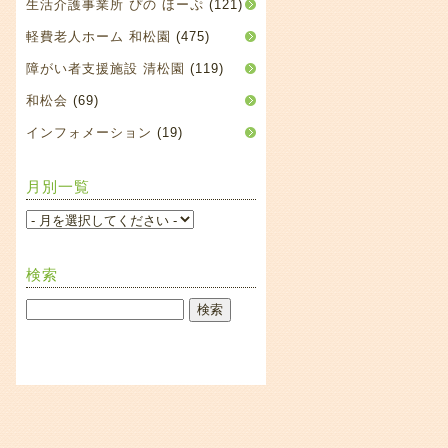
生活介護事業所 ぴの ほーぷ
(121)
軽費老人ホーム 和松園
(475)
障がい者支援施設 清松園
(119)
和松会
(69)
インフォメーション
(19)
月別一覧
検索