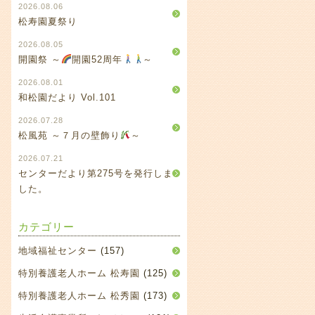
2026.08.06
松寿園夏祭り
2026.08.05
開園祭 ～
開園52周年
～
2026.08.01
和松園だより Vol.101
2026.07.28
松風苑 ～７月の壁飾り
～
2026.07.21
センターだより第275号を発行しま
した。
カテゴリー
地域福祉センター
(157)
特別養護老人ホーム 松寿園
(125)
特別養護老人ホーム 松秀園
(173)