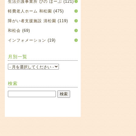
生活介護事業所 ぴの ほーぷ
(121)
軽費老人ホーム 和松園
(475)
障がい者支援施設 清松園
(119)
和松会
(69)
インフォメーション
(19)
月別一覧
検索