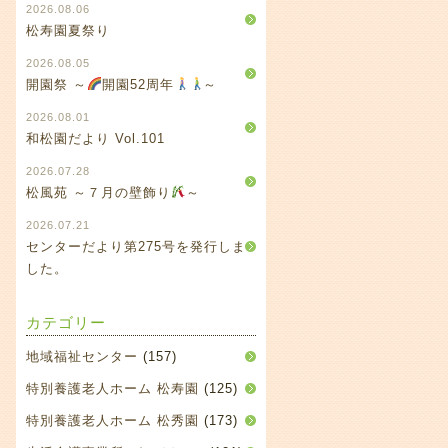
2026.08.06
松寿園夏祭り
2026.08.05
開園祭 ～
開園52周年
～
2026.08.01
和松園だより Vol.101
2026.07.28
松風苑 ～７月の壁飾り
～
2026.07.21
センターだより第275号を発行しま
した。
カテゴリー
地域福祉センター
(157)
特別養護老人ホーム 松寿園
(125)
特別養護老人ホーム 松秀園
(173)