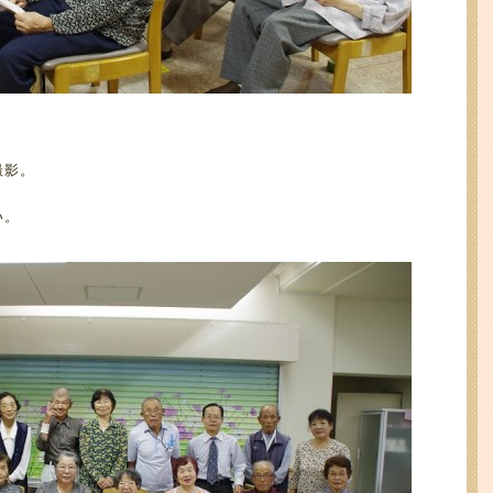
撮影。
い。