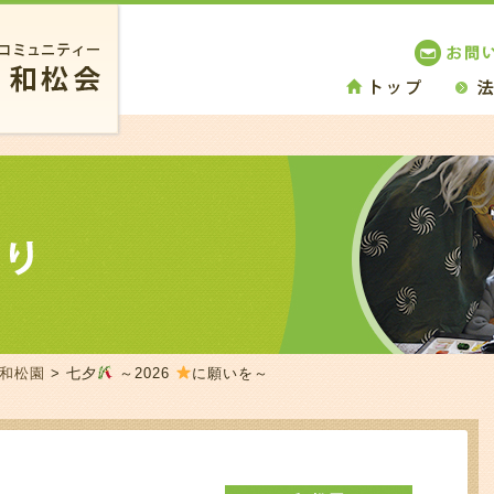
 和松園
> 七夕
～2026
に願いを～