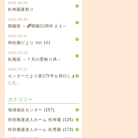
2026.08.06
松寿園夏祭り
2026.08.05
開園祭 ～
開園52周年
～
2026.08.01
和松園だより Vol.101
2026.07.28
松風苑 ～７月の壁飾り
～
2026.07.21
センターだより第275号を発行しま
した。
カテゴリー
地域福祉センター
(157)
特別養護老人ホーム 松寿園
(125)
特別養護老人ホーム 松秀園
(173)