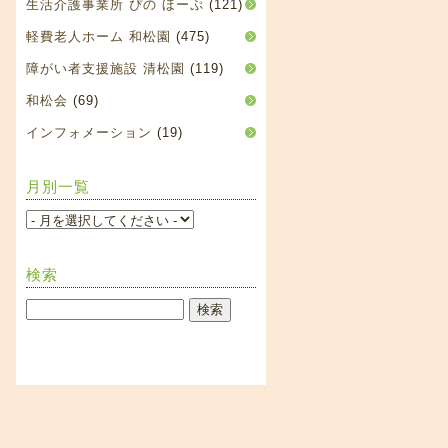
生活介護事業所 ぴの ほーぷ
(121)
軽費老人ホーム 和松園
(475)
障がい者支援施設 清松園
(119)
和松会
(69)
インフォメーション
(19)
月別一覧
検索