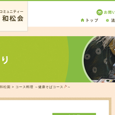
 和松園
> コース料理 ～健康そばコース
～