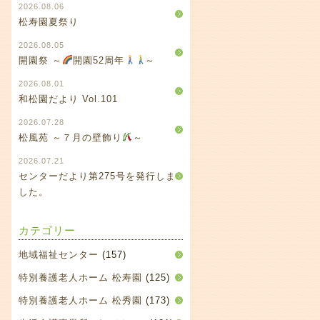
2026.08.06
松寿園夏祭り
2026.08.05
開園祭 ～
開園52周年
～
2026.08.01
和松園だより Vol.101
2026.07.28
松風苑 ～７月の壁飾り
～
2026.07.21
センターだより第275号を発行しま
した。
カテゴリー
地域福祉センター
(157)
特別養護老人ホーム 松寿園
(125)
特別養護老人ホーム 松秀園
(173)