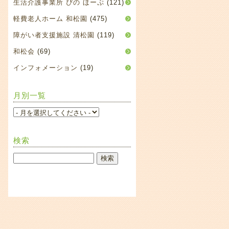
生活介護事業所 ぴの ほーぷ
(121)
軽費老人ホーム 和松園
(475)
障がい者支援施設 清松園
(119)
和松会
(69)
インフォメーション
(19)
月別一覧
検索