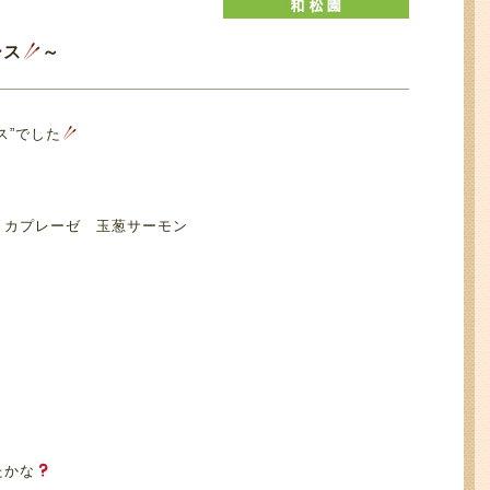
ース
～
ス”でした
 カプレーゼ 玉葱サーモン
たかな