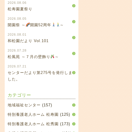
2026.08.06
松寿園夏祭り
2026.08.05
開園祭 ～
開園52周年
～
2026.08.01
和松園だより Vol.101
2026.07.28
松風苑 ～７月の壁飾り
～
2026.07.21
センターだより第275号を発行しま
した。
カテゴリー
地域福祉センター
(157)
特別養護老人ホーム 松寿園
(125)
特別養護老人ホーム 松秀園
(173)