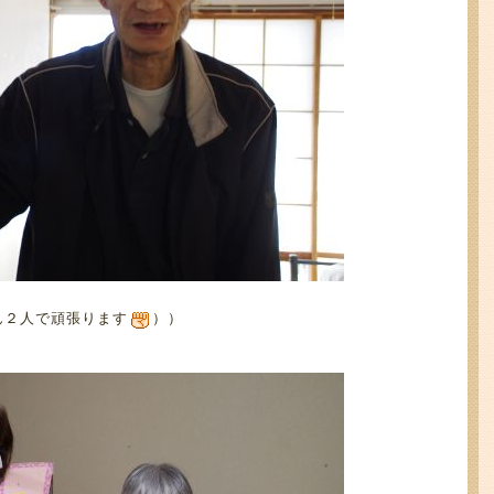
ん２人で頑張ります
））