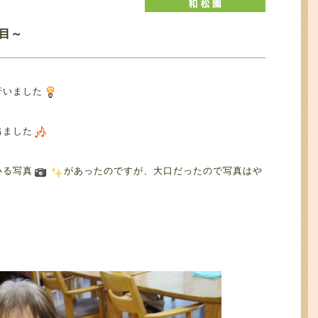
年目～
行いました
出ました
いる写真
があったのですが、大口だったので写真はや