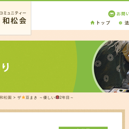
 和松園
> ザ
豆まき ～優しい
2年目～