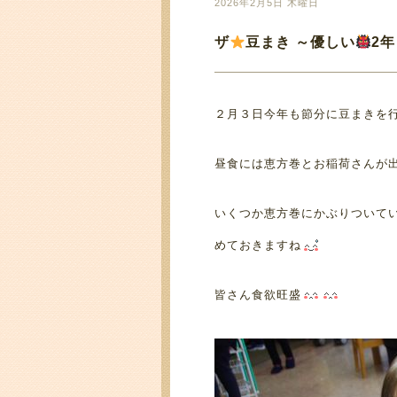
2026年2月5日 木曜日
ザ
豆まき ～優しい
2
２月３日今年も節分に豆まきを
昼食には恵方巻とお稲荷さんが
いくつか恵方巻にかぶりついて
めておきますね
皆さん食欲旺盛