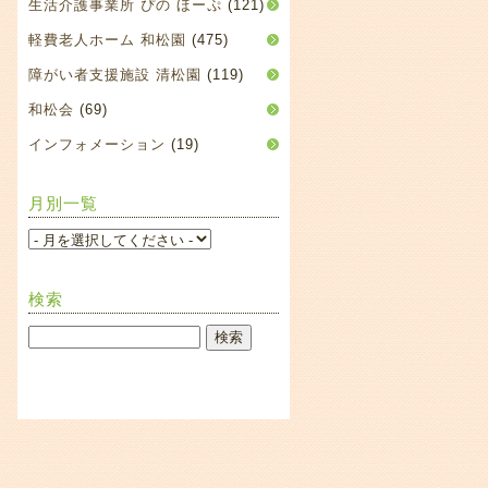
生活介護事業所 ぴの ほーぷ
(121)
軽費老人ホーム 和松園
(475)
障がい者支援施設 清松園
(119)
和松会
(69)
インフォメーション
(19)
月別一覧
検索