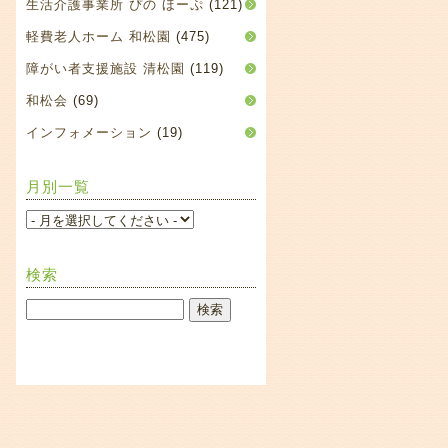
生活介護事業所 ぴの ほーぷ
(121)
軽費老人ホーム 和松園
(475)
障がい者支援施設 清松園
(119)
和松会
(69)
インフォメーション
(19)
月別一覧
検索