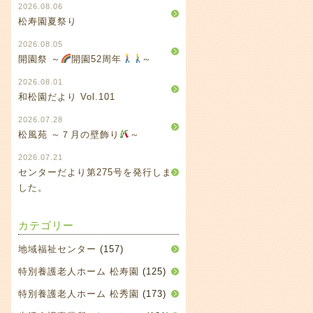
2026.08.06
松寿園夏祭り
2026.08.05
開園祭 ～
開園52周年
～
2026.08.01
和松園だより Vol.101
2026.07.28
松風苑 ～７月の壁飾り
～
2026.07.21
センターだより第275号を発行しま
した。
カテゴリー
地域福祉センター
(157)
特別養護老人ホーム 松寿園
(125)
特別養護老人ホーム 松秀園
(173)