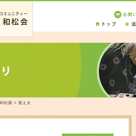
 和松園
> 迎え火