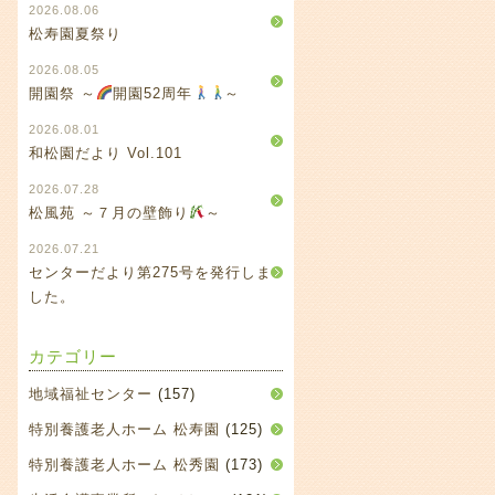
2026.08.06
松寿園夏祭り
2026.08.05
開園祭 ～
開園52周年
～
2026.08.01
和松園だより Vol.101
2026.07.28
松風苑 ～７月の壁飾り
～
2026.07.21
センターだより第275号を発行しま
した。
カテゴリー
地域福祉センター
(157)
特別養護老人ホーム 松寿園
(125)
特別養護老人ホーム 松秀園
(173)