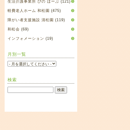
生活介護事業所 ぴの ほーぷ
(121)
軽費老人ホーム 和松園
(475)
障がい者支援施設 清松園
(119)
和松会
(69)
インフォメーション
(19)
月別一覧
検索