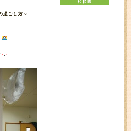
の過ごし方～
す
す