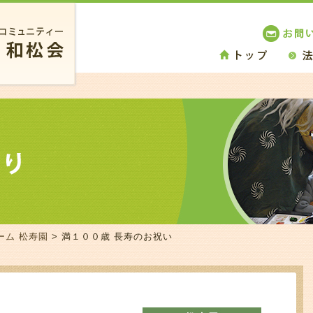
ーム 松寿園
> 満１００歳 長寿のお祝い