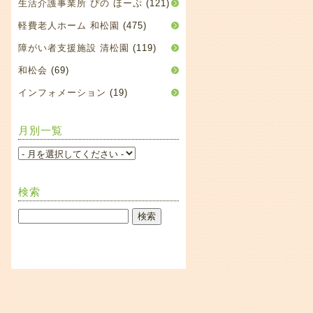
生活介護事業所 ぴの ほーぷ
(121)
軽費老人ホーム 和松園
(475)
障がい者支援施設 清松園
(119)
和松会
(69)
インフォメーション
(19)
月別一覧
検索