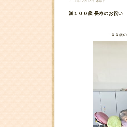
2024年12月12日 木曜日
満１００歳 長寿のお祝い
１００歳の