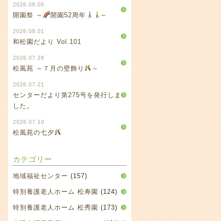
2026.08.05
開園祭 ～
開園52周年
～
2026.08.01
和松園だより Vol.101
2026.07.28
松風苑 ～７月の壁飾り
～
2026.07.21
センターだより第275号を発行しま
した。
2026.07.10
松風苑の七夕
カテゴリー
地域福祉センター
(157)
特別養護老人ホーム 松寿園
(124)
特別養護老人ホーム 松秀園
(173)