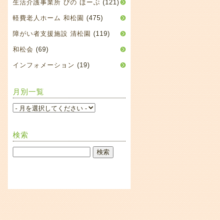
生活介護事業所 ぴの ほーぷ
(121)
軽費老人ホーム 和松園
(475)
障がい者支援施設 清松園
(119)
和松会
(69)
インフォメーション
(19)
月別一覧
検索