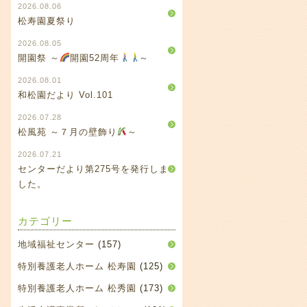
2026.08.06
松寿園夏祭り
2026.08.05
開園祭 ～
開園52周年
～
2026.08.01
和松園だより Vol.101
2026.07.28
松風苑 ～７月の壁飾り
～
2026.07.21
センターだより第275号を発行しま
した。
カテゴリー
地域福祉センター
(157)
特別養護老人ホーム 松寿園
(125)
特別養護老人ホーム 松秀園
(173)