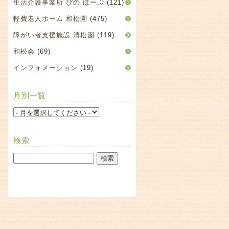
生活介護事業所 ぴの ほーぷ
(121)
軽費老人ホーム 和松園
(475)
障がい者支援施設 清松園
(119)
和松会
(69)
インフォメーション
(19)
月別一覧
検索