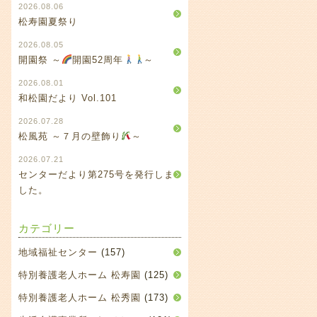
2026.08.06
松寿園夏祭り
2026.08.05
開園祭 ～
開園52周年
～
2026.08.01
和松園だより Vol.101
2026.07.28
松風苑 ～７月の壁飾り
～
2026.07.21
センターだより第275号を発行しま
した。
カテゴリー
地域福祉センター
(157)
特別養護老人ホーム 松寿園
(125)
特別養護老人ホーム 松秀園
(173)