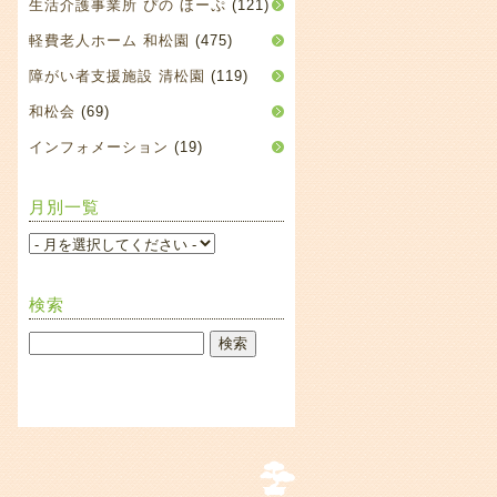
生活介護事業所 ぴの ほーぷ
(121)
軽費老人ホーム 和松園
(475)
障がい者支援施設 清松園
(119)
和松会
(69)
インフォメーション
(19)
月別一覧
検索