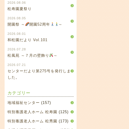
2026.08.06
松寿園夏祭り
2026.08.05
開園祭 ～
開園52周年
～
2026.08.01
和松園だより Vol.101
2026.07.28
松風苑 ～７月の壁飾り
～
2026.07.21
センターだより第275号を発行しま
した。
カテゴリー
地域福祉センター
(157)
特別養護老人ホーム 松寿園
(125)
特別養護老人ホーム 松秀園
(173)